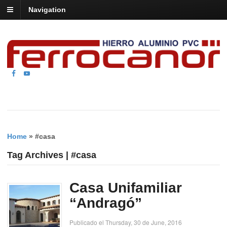
Navigation
Home
»
#casa
Tag Archives | #casa
Casa Unifamiliar
“Andragó”
Publicado el Thursday, 30 de June, 2016