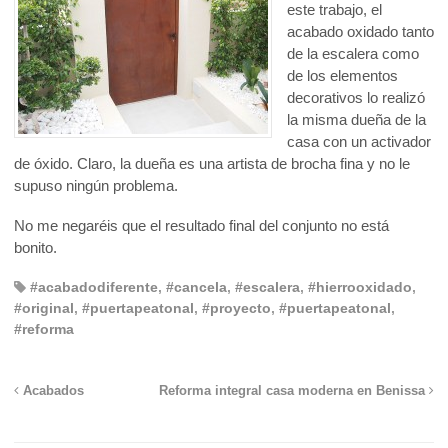
este trabajo, el
acabado oxidado tanto
de la escalera como
de los elementos
decorativos lo realizó
la misma dueña de la
casa con un activador
de óxido. Claro, la dueña es una artista de brocha fina y no le
supuso ningún problema.
No me negaréis que el resultado final del conjunto no está
bonito.
#acabadodiferente
,
#cancela
,
#escalera
,
#hierrooxidado
,
#original
,
#puertapeatonal
,
#proyecto
,
#puertapeatonal
,
#reforma
Acabados
Reforma integral casa moderna en Benissa