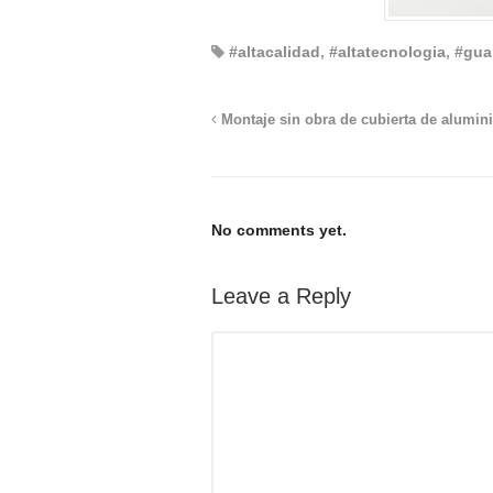
#altacalidad
,
#altatecnologia
,
#gua
Montaje sin obra de cubierta de alumin
No comments yet.
Leave a Reply