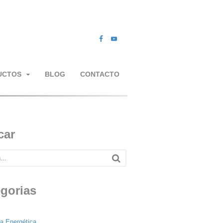
UCTOS
BLOG
CONTACTO
car
gorias
s
ia Energética