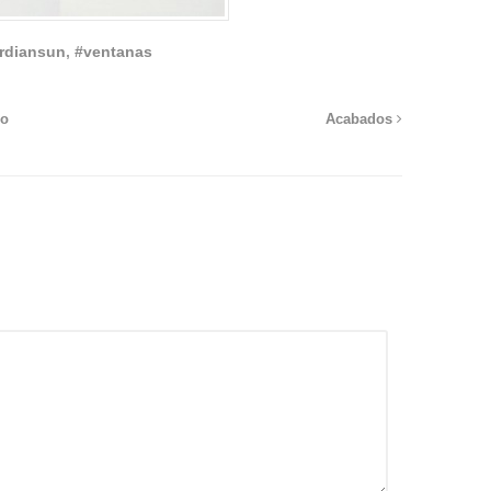
rdiansun
,
#ventanas
io
Acabados