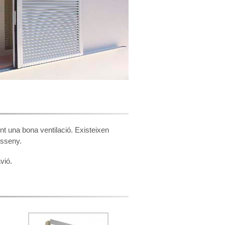
nt una bona ventilació. Existeixen
isseny.
vió.