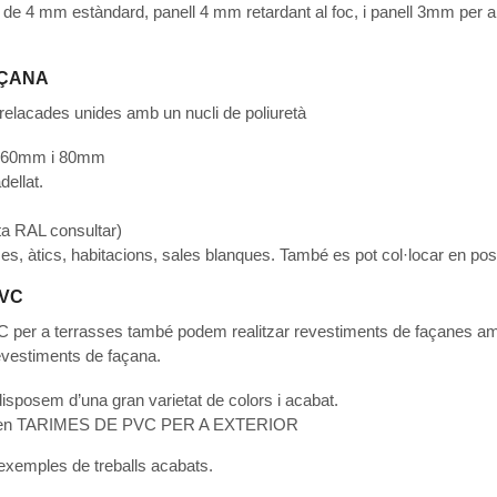
l de 4 mm estàndard, panell 4 mm retardant al foc, i panell 3mm per a 
AÇANA
relacades unides amb un nucli de poliuretà
, 60mm i 80mm
dellat.
rta RAL consultar)
es, àtics, habitacions, sales blanques. També es pot col·locar en pos
PVC
VC per a terrasses també podem realitzar revestiments de façanes am
 revestiments de façana.
 disposem d’una gran varietat de colors i acabat.
rima en TARIMES DE PVC PER A EXTERIOR
exemples de treballs acabats.