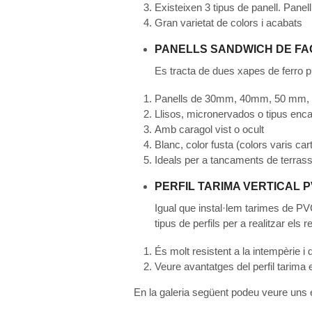
Existeixen 3 tipus de panell. Panel
Gran varietat de colors i acabats
PANELLS SANDWICH DE F
Es tracta de dues xapes de ferro p
Panells de 30mm, 40mm, 50 mm
Llisos, micronervados o tipus enca
Amb caragol vist o ocult
Blanc, color fusta (colors varis ca
Ideals per a tancaments de terrass
PERFIL TARIMA VERTICAL 
Igual que instal·lem tarimes de P
tipus de perfils per a realitzar els
És molt resistent a la intempèrie i
Veure avantatges del perfil ta
En la galeria següent podeu veure uns 