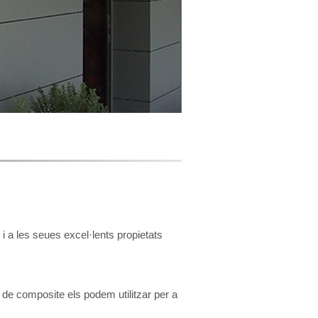
t i a les seues excel·lents propietats
ls de composite els podem utilitzar per a