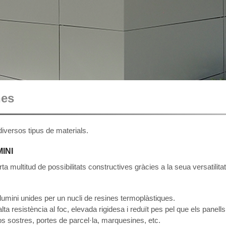
nes
versos tipus de materials.
INI
rta multitud de possibilitats constructives gràcies a la seua versatilita
umini unides per un nucli de resines termoplàstiques.
alta resistència al foc, elevada rigidesa i reduït pes pel que els panel
os sostres, portes de parcel·la, marquesines, etc.