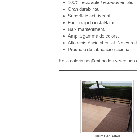
100% reciclable / eco-sostenible.
Gran durabilitat.
Superfície antilliscant.
Fàcil i ràpida instal·lació.
Baix manteniment.
Àmplia gamma de colors.
Alta resistència al ratllat. No es ra
Producte de fabricació nacional.
En la galeria següent podeu veure uns 
Tarima en Altea