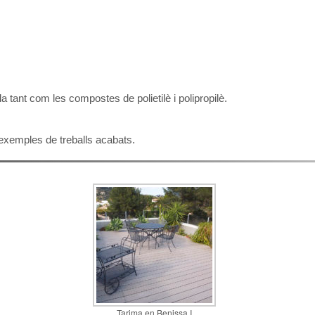
tlla tant com les compostes de polietilè i polipropilè.
exemples de treballs acabats.
Tarima en Benissa I