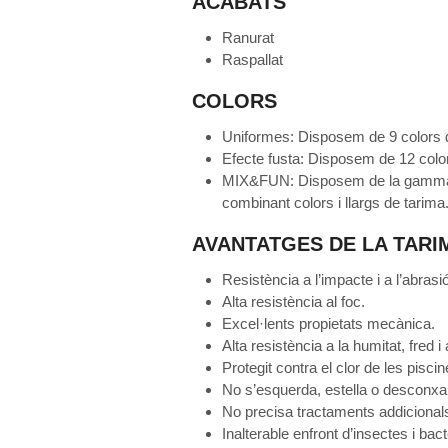
ACABATS
Ranurat
Raspallat
COLORS
Uniformes: Disposem de 9 colors di
Efecte fusta: Disposem de 12 color
MIX&FUN: Disposem de la gamma d’
combinant colors i llargs de tarima
AVANTATGES DE LA TARI
Resistència a l’impacte i a l’abrasió
Alta resistència al foc.
Excel·lents propietats mecànica.
Alta resistència a la humitat, fred i 
Protegit contra el clor de les piscin
No s’esquerda, estella o desconxa
No precisa tractaments addicional
Inalterable enfront d’insectes i bact