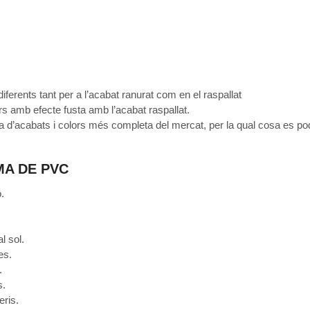
ferents tant per a l’acabat ranurat com en el raspallat
s amb efecte fusta amb l’acabat raspallat.
acabats i colors més completa del mercat, per la qual cosa es pod
.
MA DE PVC
.
al sol.
es.
.
s.
eris.