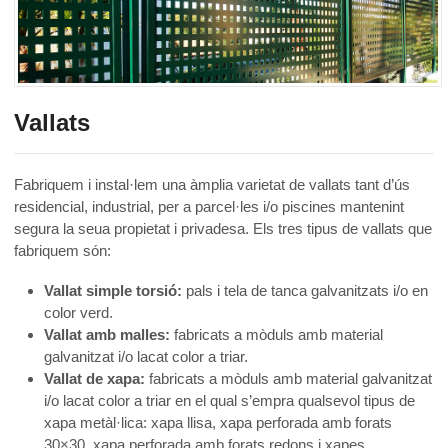
Vallats
Fabriquem i instal·lem una àmplia varietat de vallats tant d’ús
residencial, industrial, per a parcel·les i/o piscines mantenint
segura la seua propietat i privadesa. Els tres tipus de vallats que
fabriquem són:
Vallat simple torsió:
pals i tela de tanca galvanitzats i/o en
color verd.
Vallat amb malles:
fabricats a mòduls amb material
galvanitzat i/o lacat color a triar.
Vallat de xapa:
fabricats a mòduls amb material galvanitzat
i/o lacat color a triar en el qual s’empra qualsevol tipus de
xapa metàl·lica: xapa llisa, xapa perforada amb forats
30×30, xapa perforada amb forats redons i xapes