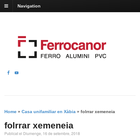
Navigation
Home
»
Casa unifamiliar en Xàbia
»
folrrar xemeneia
folrrar xemeneia
Publicat el Diumenge, 16 de setembre, 2018