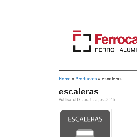
Home
»
Productes
»
escaleras
escaleras
Publicat el Dijous, 6 d'agost, 2015