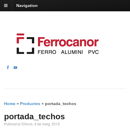
Navigation
Home
»
Productes
»
portada_techos
portada_techos
Publicat el Dilluns, 4 de maig, 2015