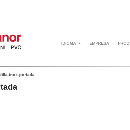
IDIOMA
EMPRESA
PROD
illa-inox-portada
rtada