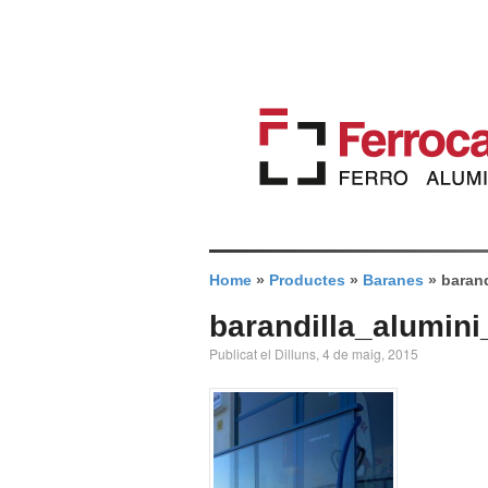
Home
»
Productes
»
Baranes
»
barand
barandilla_alumini
Publicat el Dilluns, 4 de maig, 2015