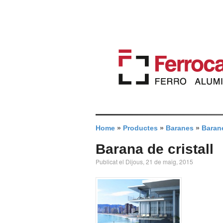
Home
»
Productes
»
Baranes
»
Baran
Barana de cristall
Publicat el Dijous, 21 de maig, 2015