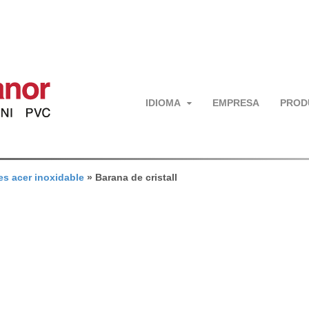
IDIOMA
EMPRESA
PROD
es acer inoxidable
»
Barana de cristall