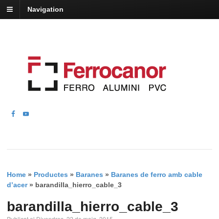
Navigation
Home
»
Productes
»
Baranes
»
Baranes de ferro amb cable
d’acer
»
barandilla_hierro_cable_3
barandilla_hierro_cable_3
Publicat el Divendres, 22 de maig, 2015