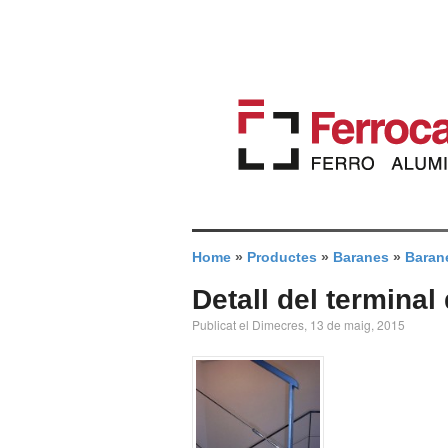
Home
»
Productes
»
Baranes
»
Barane
Detall del terminal
Publicat el Dimecres, 13 de maig, 2015