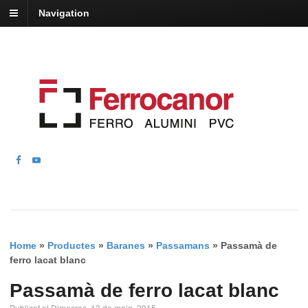
Navigation
Home
»
Productes
»
Baranes
»
Passamans
»
Passamà de
ferro lacat blanc
Passamà de ferro lacat blanc
Publicat el Dimecres, 13 de maig, 2015