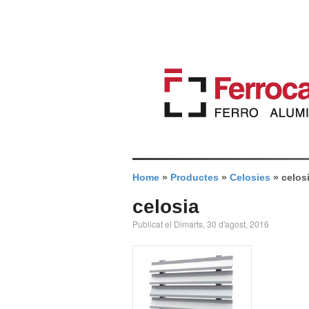
Home
»
Productes
»
Celosies
»
celos
celosia
Publicat el Dimarts, 30 d'agost, 2016