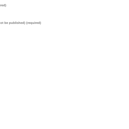
ired)
 not be published)
(required)