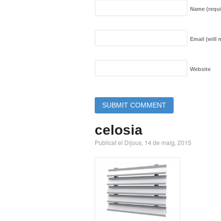
Name
(requ
Email (will
Website
celosia
Publicat el Dijous, 14 de maig, 2015