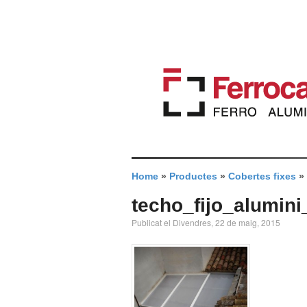
Home
»
Productes
»
Cobertes fixes
»
techo_fijo_alumini
Publicat el Divendres, 22 de maig, 2015