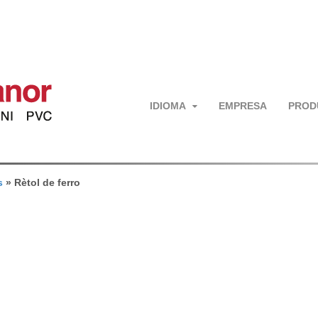
IDIOMA
EMPRESA
PROD
s
»
Rètol de ferro