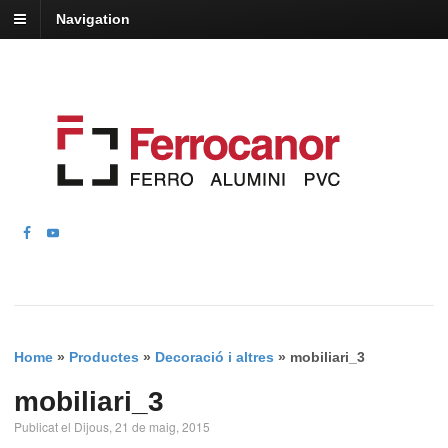
Navigation
Home
»
Productes
»
Decoració i altres
»
mobiliari_3
mobiliari_3
Publicat el Dijous, 21 de maig, 2015