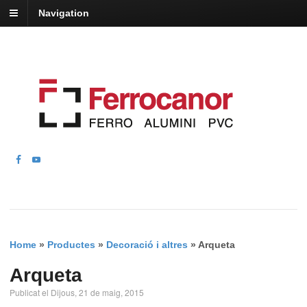
Navigation
Home
»
Productes
»
Decoració i altres
»
Arqueta
Arqueta
Publicat el Dijous, 21 de maig, 2015