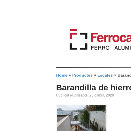
Home
»
Productes
»
Escales
»
Barand
Barandilla de hierr
Publicat el Dissabte, 25 d'abril, 2020