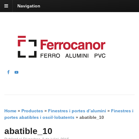
Navigation
Home
»
Productes
»
Finestres i portes d’alumini
»
Finestres i
portes abatibles i oscil·lobatents
»
abatible_10
abatible_10
Publicat el Divendres, 3 de juliol, 2015