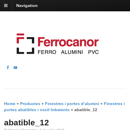
Navigation
Home
»
Productes
»
Finestres i portes d’alumini
»
Finestres i
portes abatibles i oscil·lobatents
»
abatible_12
abatible_12
Publicat el Divendres, 3 de juliol, 2015