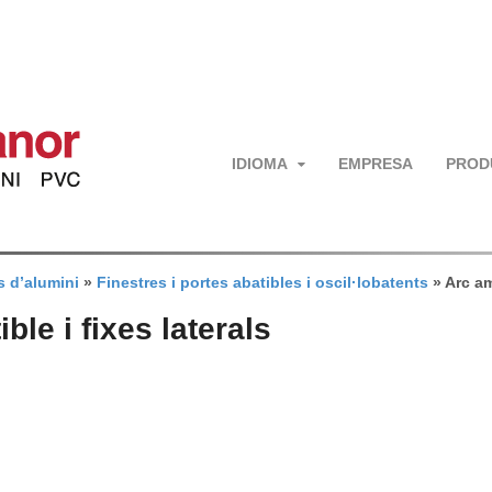
IDIOMA
EMPRESA
PROD
s d’alumini
»
Finestres i portes abatibles i oscil·lobatents
»
Arc am
ble i fixes laterals