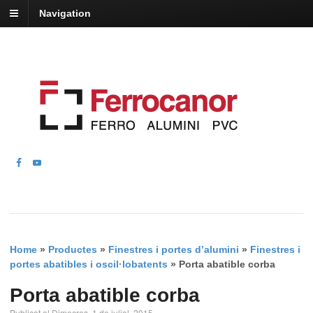
Navigation
Home
»
Productes
»
Finestres i portes d’alumini
»
Finestres i
portes abatibles i oscil·lobatents
»
Porta abatible corba
Porta abatible corba
Publicat el Dimecres, 1 de juliol, 2015