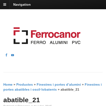
Navigation
Home
»
Productes
»
Finestres i portes d’alumini
»
Finestres i
portes abatibles i oscil·lobatents
»
abatible_21
abatible_21
Publicat el Dimecres, 1 de juliol, 2015