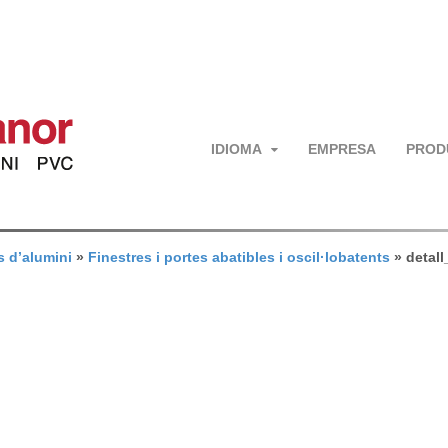
IDIOMA
EMPRESA
PROD
s d’alumini
»
Finestres i portes abatibles i oscil·lobatents
»
detall