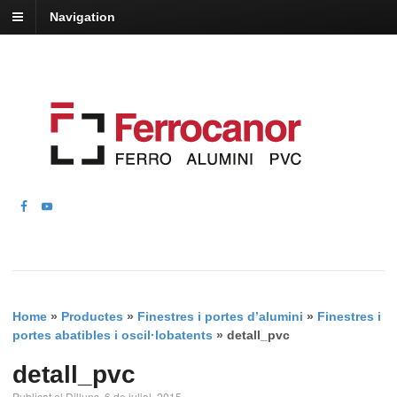
Navigation
Home
»
Productes
»
Finestres i portes d’alumini
»
Finestres i
portes abatibles i oscil·lobatents
»
detall_pvc
detall_pvc
Publicat el Dilluns, 6 de juliol, 2015