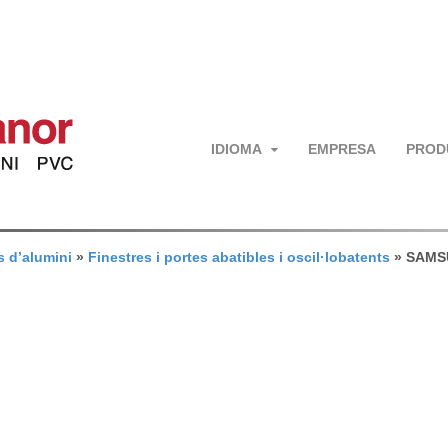
IDIOMA
EMPRESA
PROD
s d’alumini
»
Finestres i portes abatibles i oscil·lobatents
»
SAMS