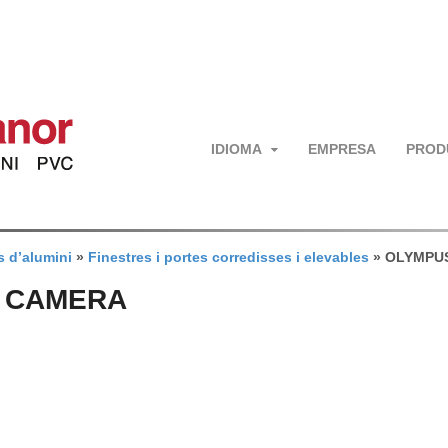
IDIOMA
EMPRESA
PROD
s d’alumini
»
Finestres i portes corredisses i elevables
»
OLYMPUS
L CAMERA