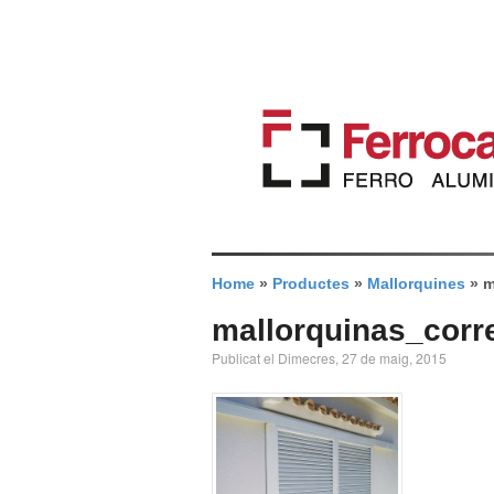
Home
»
Productes
»
Mallorquines
»
m
mallorquinas_corr
Publicat el Dimecres, 27 de maig, 2015