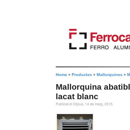
Home
»
Productes
»
Mallorquines
»
M
Mallorquina abatib
lacat blanc
Publicat el Dijous, 14 de maig, 2015