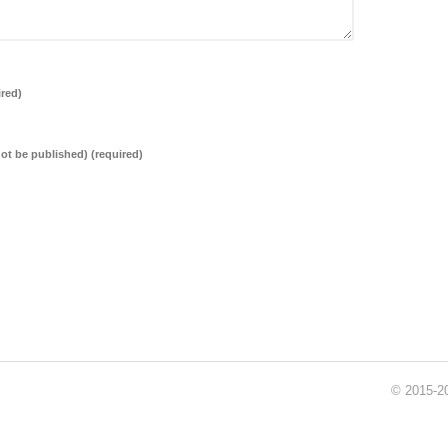
ired)
 not be published)
(required)
© 2015-20