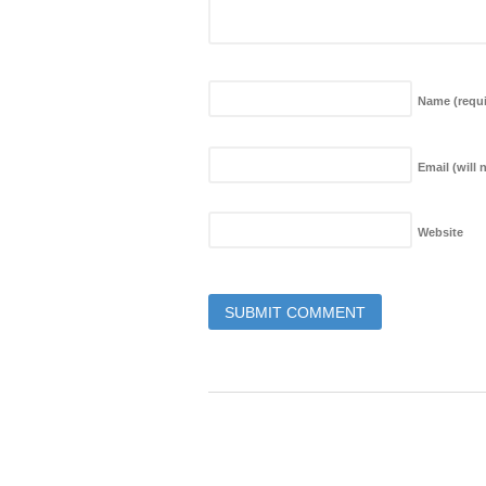
Name
(requ
Email (will
Website