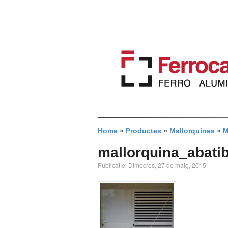
Home
»
Productes
»
Mallorquines
»
M
mallorquina_abati
Publicat el Dimecres, 27 de maig, 2015