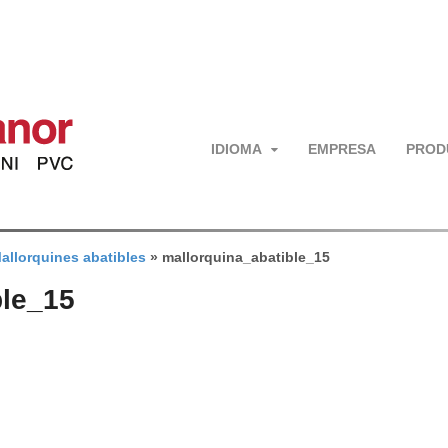
IDIOMA
EMPRESA
PROD
allorquines abatibles
»
mallorquina_abatible_15
ble_15