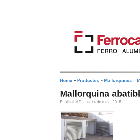
Home
»
Productes
»
Mallorquines
»
M
Mallorquina abatibl
Publicat el Dijous, 14 de maig, 2015