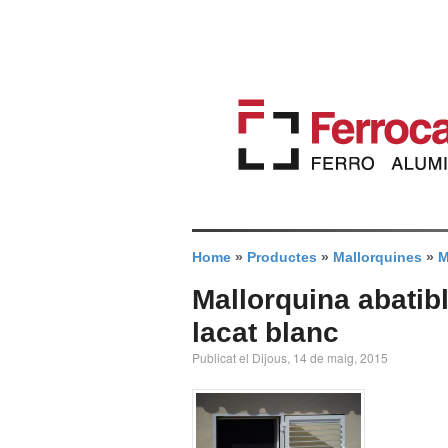
Home
»
Productes
»
Mallorquines
»
M
Mallorquina abatib
lacat blanc
Publicat el Dijous, 14 de maig, 2015