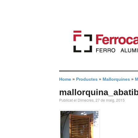
Home
»
Productes
»
Mallorquines
»
M
mallorquina_abati
Publicat el Dimecres, 27 de maig, 2015