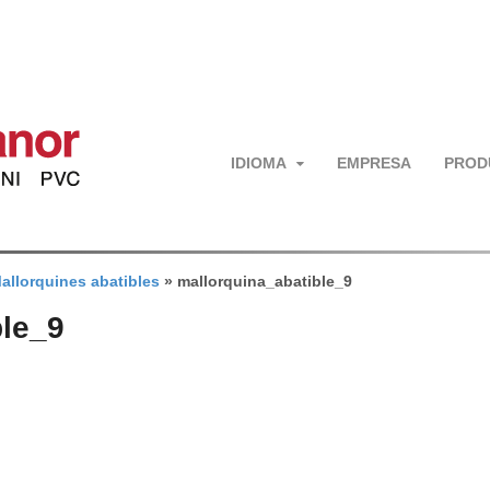
IDIOMA
EMPRESA
PROD
allorquines abatibles
»
mallorquina_abatible_9
ble_9