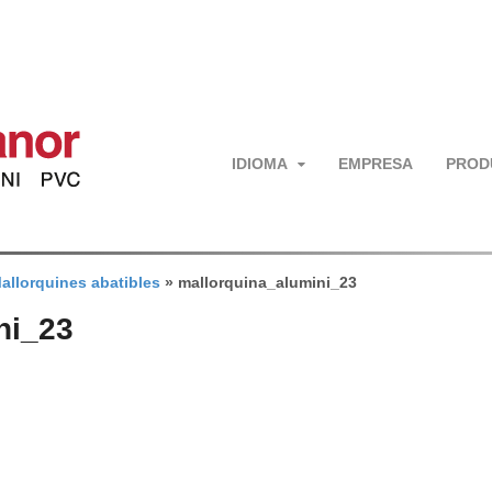
IDIOMA
EMPRESA
PROD
allorquines abatibles
»
mallorquina_alumini_23
ni_23