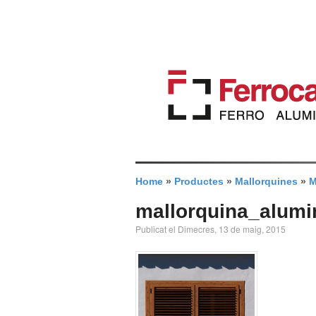
Home
»
Productes
»
Mallorquines
»
M
mallorquina_alumi
Publicat el Dimecres, 13 de maig, 2015