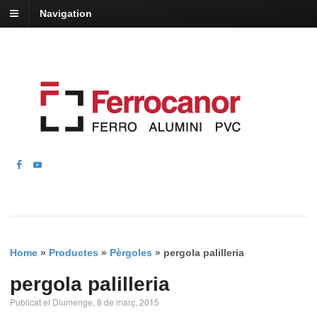
Navigation
Home
»
Productes
»
Pèrgoles
»
pergola palilleria
pergola palilleria
Publicat el Diumenge, 8 de març, 2015