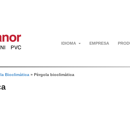
IDIOMA
EMPRESA
PROD
la Bioclimàtica
»
Pèrgola bioclimàtica
ca