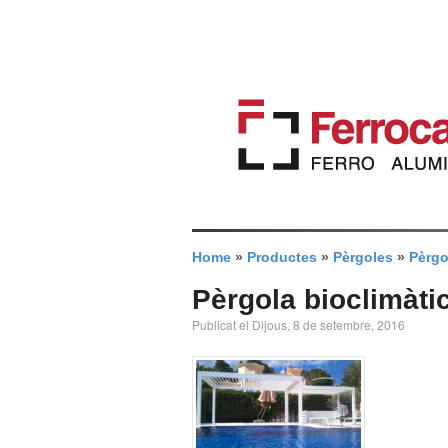
Home
»
Productes
»
Pèrgoles
»
Pèrgo
Pèrgola bioclimàti
Publicat el Dijous, 8 de setembre, 2016