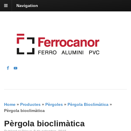
Navigation
Home
»
Productes
»
Pèrgoles
»
Pèrgola Bioclimàtica
»
Pèrgola bioclimàtica
Pèrgola bioclimàtica
Publicat el Dijous, 8 de setembre, 2016