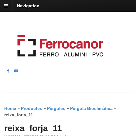
Navigation
Home
»
Productes
»
Pèrgoles
»
Pèrgola Bioclimàtica
»
reixa_forja_11
reixa_forja_11
Publicat el Dimecres, 20 de maig, 2015