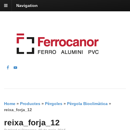
Navigation
Home
»
Productes
»
Pèrgoles
»
Pèrgola Bioclimàtica
»
reixa_forja_12
reixa_forja_12
Publicat el Dimecres, 20 de maig, 2015