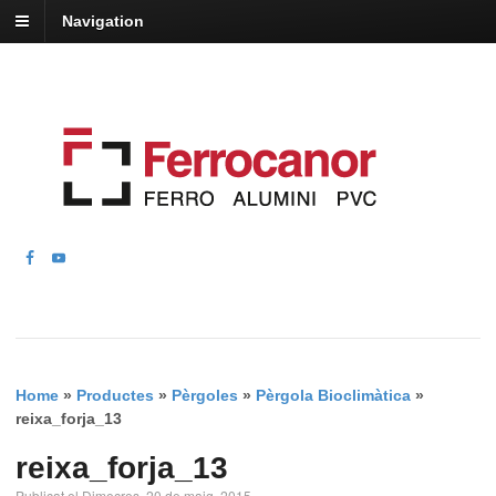
Navigation
Home
»
Productes
»
Pèrgoles
»
Pèrgola Bioclimàtica
»
reixa_forja_13
reixa_forja_13
Publicat el Dimecres, 20 de maig, 2015