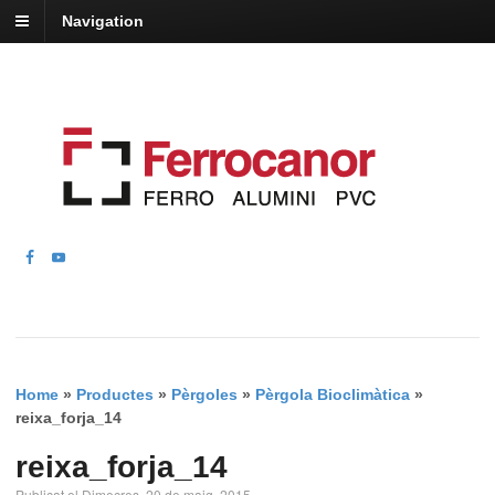
Navigation
Home
»
Productes
»
Pèrgoles
»
Pèrgola Bioclimàtica
»
reixa_forja_14
reixa_forja_14
Publicat el Dimecres, 20 de maig, 2015