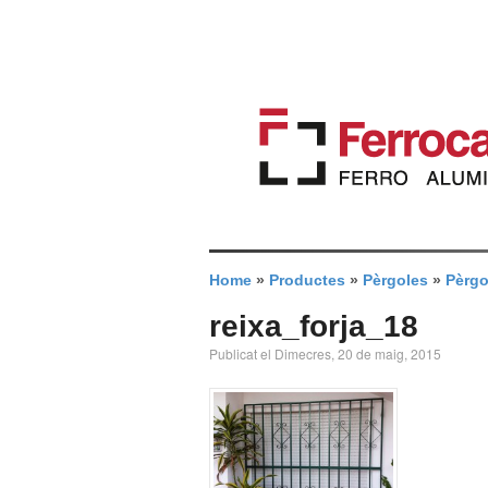
Home
»
Productes
»
Pèrgoles
»
Pèrgo
reixa_forja_18
Publicat el Dimecres, 20 de maig, 2015