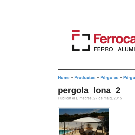
Home
»
Productes
»
Pèrgoles
»
Pèrgo
pergola_lona_2
Publicat el Dimecres, 27 de maig, 2015