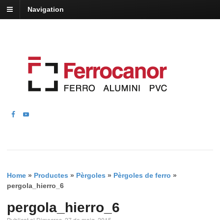
Navigation
Home
»
Productes
»
Pèrgoles
»
Pèrgoles de ferro
»
pergola_hierro_6
pergola_hierro_6
Publicat el Dimecres, 27 de maig, 2015