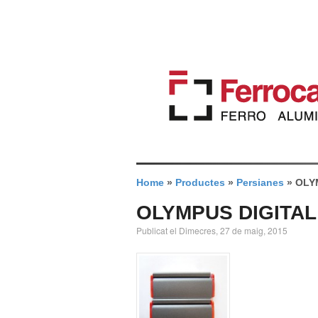
Home
»
Productes
»
Persianes
»
OLY
OLYMPUS DIGITA
Publicat el Dimecres, 27 de maig, 2015