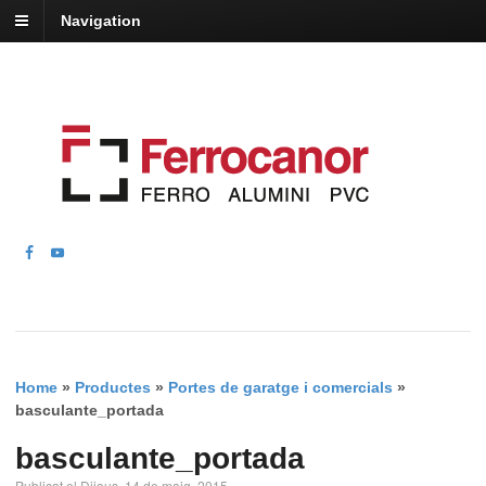
Navigation
Home
»
Productes
»
Portes de garatge i comercials
»
basculante_portada
basculante_portada
Publicat el Dijous, 14 de maig, 2015